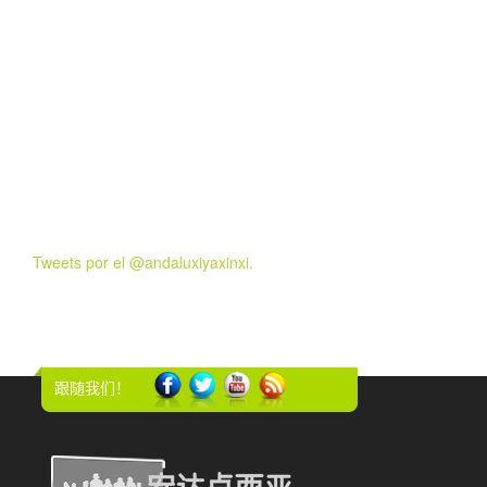
Tweets por el @andaluxiyaxinxi.
跟随我们！