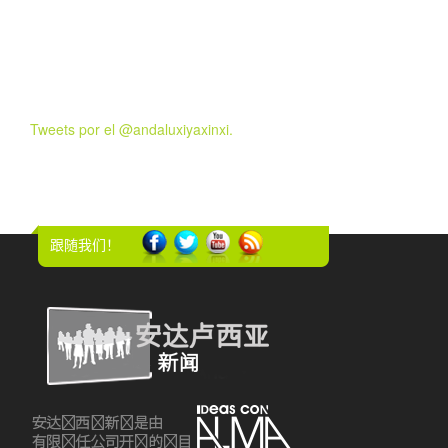
Tweets por el @andaluxiyaxinxi.
跟随我们！