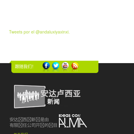
Tweets por el @andaluxiyaxinxi.
跟随我们！