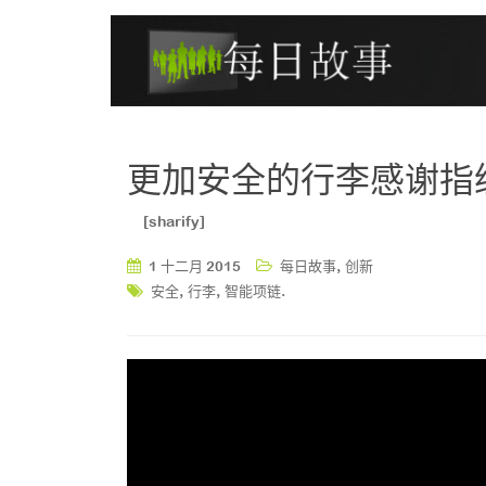
更加安全的行李感谢指
[sharify]
,
1 十二月 2015
每日故事
创新
,
,
.
安全
行李
智能项链