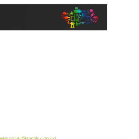
eets por el @andaluxiyaxinxi.