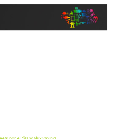
eets por el @andaluxiyaxinxi.