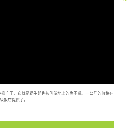
步推广了，它就是蜗牛卵也被叫做地上的鱼子酱。一公斤的价格在
星级饭店提供了。