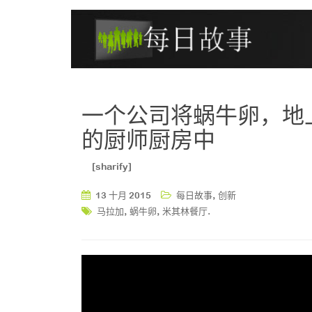
一个公司将蜗牛卵，地
的厨师厨房中
[sharify]
,
13 十月 2015
每日故事
创新
,
,
.
马拉加
蜗牛卵
米其林餐厅