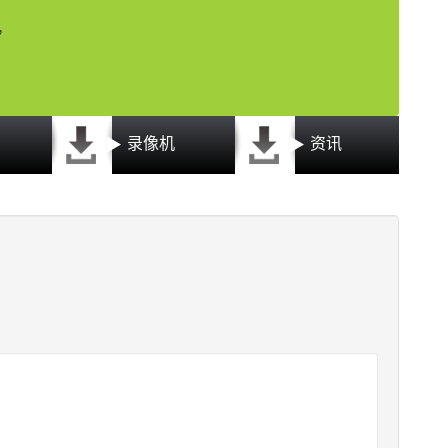
，
录像机
资讯