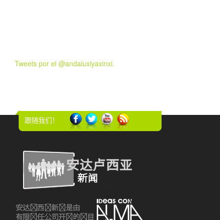
Tweets por el @andaluxiyaxinxi.
跟随我们！