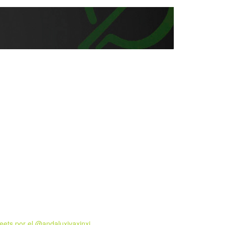
eets por el @andaluxiyaxinxi.