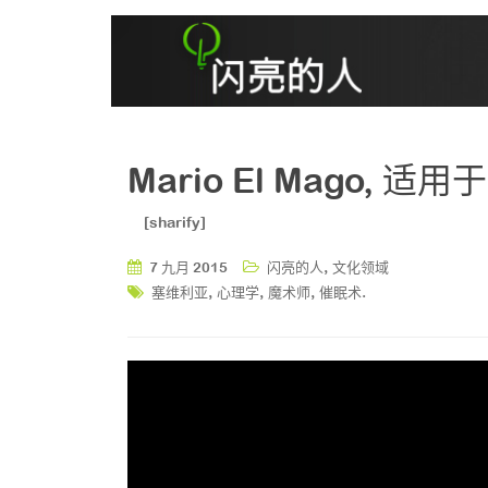
Mario El Mago
[sharify]
,
7 九月 2015
闪亮的人
文化领域
,
,
,
.
塞维利亚
心理学
魔术师
催眠术