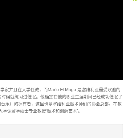
心理学家并且在大学任教，而Mario El Mago 是塞维利亚最受欢迎的
的时候就练习过催眠。他确定在他的职业生涯期间已经成功催眠了
a’（魔术和音乐）的拥有者，这里也是塞维利亚魔术师们的协会总部。在教
vide大学调解学硕士专业教授‘魔术和调解艺术’。