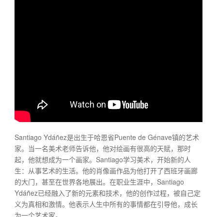
Santiago Ydáñez是出生于哈恩省Puente de Génave镇的艺术
家。当一名美术老师告诉他，他对绘画有很高的天赋，那时
起，他就想成为一个画家。Santiago学习美术，开始新的人
生：从事艺术的生活。他的肖像画作品为他打开了西班牙画廊
的大门，甚至在世界各地展出。在职业生涯中，Santiago
Ydáñez已经融入了新的元素和技术，他的创作过程，被自己定
义为真相和激情。他表示人生中所有的事情都在引导他，成长
为一个艺术家。