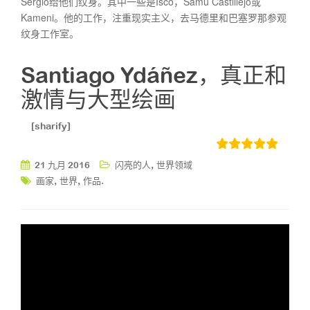
Sergio给他们纹身。其中一些是Isco，Samu Castillejo或
Kameni。他的工作，注重现实主义，去马德里和巴塞罗那参观
纹身工作室。
Santiago Ydáñez，真正和
激情与大型绘画
[sharify]
,
21 九月 2016
闪亮的人
世界领域
,
,
.
画家
世界
作品