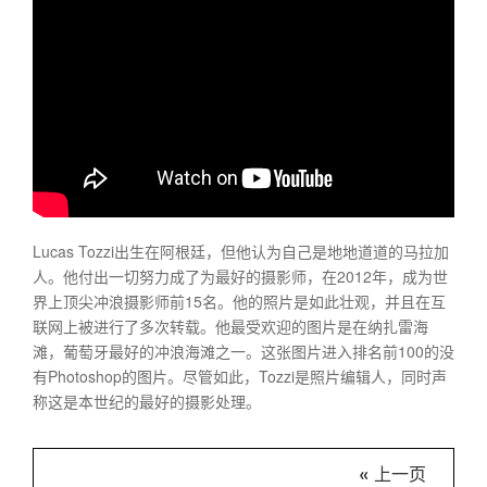
Lucas Tozzi出生在阿根廷，但他认为自己是地地道道的马拉加
人。他付出一切努力成了为最好的摄影师，在2012年，成为世
界上顶尖冲浪摄影师前15名。他的照片是如此壮观，并且在互
联网上被进行了多次转载。他最受欢迎的图片是在纳扎雷海
滩，葡萄牙最好的冲浪海滩之一。这张图片进入排名前100的没
有Photoshop的图片。尽管如此，Tozzi是照片编辑人，同时声
称这是本世纪的最好的摄影处理。
« 上一页