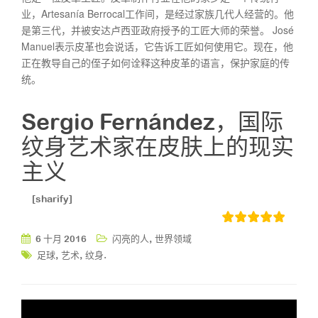
业，Artesanía Berrocal工作间，是经过家族几代人经营的。他
是第三代，并被安达卢西亚政府授予的工匠大师的荣誉。 José
Manuel表示皮革也会说话，它告诉工匠如何使用它。现在，他
正在教导自己的侄子如何诠释这种皮革的语言，保护家庭的传
统。
Sergio Fernández，国际
纹身艺术家在皮肤上的现实
主义
[sharify]
,
6 十月 2016
闪亮的人
世界领域
,
,
.
足球
艺术
纹身